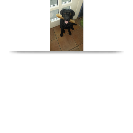
Muyo kam am 15. Februar 2015 zur Welt, ist also vor Kurzem
acht Jahre alt geworden und ist ein bildschöner, munterer
Prachtkerl. Er ist ein begeisterter Schwimmer und trainiert von
kleinauf bei dem PSV Köln 1922 e.V., wo sowohl Mauri als
auch Muyo ihre ersten Erziehungsübungen in der Welpenschule
absolviert haben. Muyo hat die Begleithundeprüfung abgelegt.
Mit dem Dummytraining habe ich mit ihm leider viel zu spät
begonnen, er wäre mit seinem ausgeprägten Bring- und
Beutetrieb absolut prädestiniert gewesen.